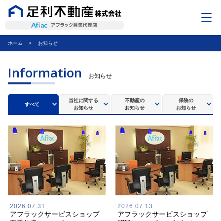
ホーム
お知らせ
ごあいさつ
不動産のお客さま
Information
お知らせ
保険のお客さま
当社に関する
不動産の
保険の
すべて
企業情報
お知らせ
お知らせ
お知らせ
アクセス
ご予約フォーム
お問い合わせ
2026.07.31
2026.07.13
アフラックサービスショップ
アフラックサービスショップ