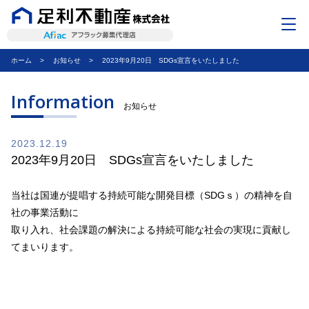
ホーム
お知らせ
2023年9月20日 SDGs宣言をいたしました
ごあいさつ
不動産のお客さま
Information
お知らせ
保険のお客さま
2023.12.19
企業情報
2023年9月20日 SDGs宣言をいたしました
アクセス
当社は国連が提唱する持続可能な開発目標（SDGｓ）の精神を自
ご予約フォーム
社の事業活動に
取り入れ、社会課題の解決による持続可能な社会の実現に貢献し
お問い合わせ
てまいります。