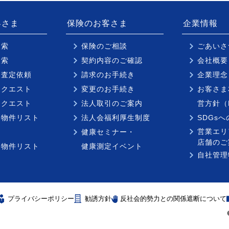
客さま
保険のお客さま
企業情報
検索
保険のご相談
ごあいさ
検索
契約内容のご確認
会社概要
却査定依頼
請求のお手続き
企業理念
リクエスト
変更のお手続き
お客さま
リクエスト
法人取引のご案内
営方針（
り物件リスト
法人会福利厚生制度
SDGs
営業エリ
健康セミナー・
店舗のご
り物件リスト
健康測定イベント
自社管理
プライバシーポリシー
勧誘方針
反社会的勢力との関係遮断について